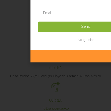
Politicas de Privacidad
Send
LLÁMANOS:
No, gracias
+52 984 8035165
+52 984 242 0189
OFICINA
Plaza Paraiso. 77717, local 38, Playa del Carmen, Q. Roo, México
CORREO
info@iandogroup.com