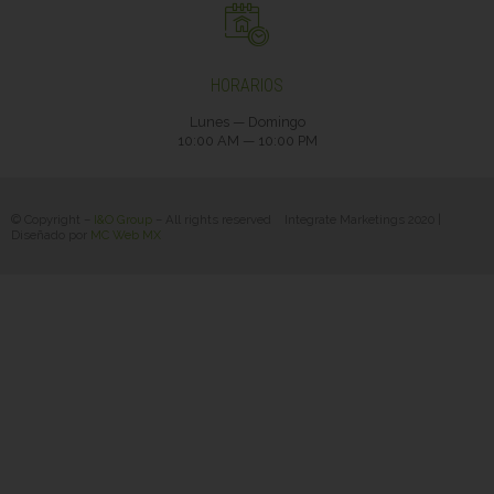
HORARIOS
Lunes — Domingo
10:00 AM — 10:00 PM
© Copyright –
I&O Group
– All rights reserved
Integrate Marketings 2020
|
Diseñado por
MC Web MX