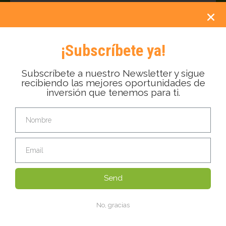
¿Eres desarrollador?
*
¿Buscas un terreno
Si
No
solo como inversión?
*
Si
No
¡Subscríbete ya!
Subscríbete a nuestro Newsletter y sigue
Enviar
recibiendo las mejores oportunidades de
inversión que tenemos para ti.
Send
No, gracias