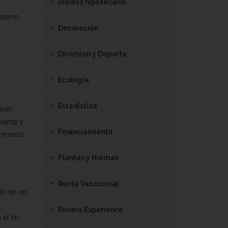
crédito hipotecario
esario
Decoración
Diversión y Deporte
Ecología
Estadística
ecer
esante y
Financiamiento
primeros
Plantas y Hierbas
Renta Vacacional
ido en un
Riviera Experience
el fin