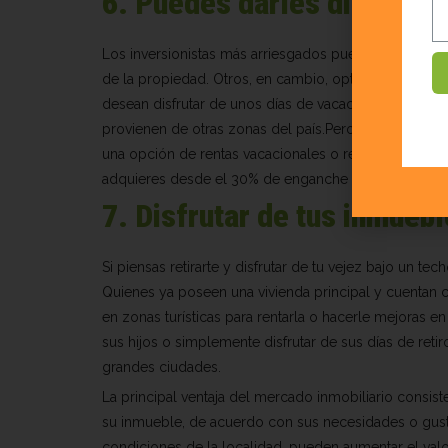
6. Puedes darles diferente
Los inversionistas más arriesgados pueden comprar i
de la propiedad. Otros, en cambio, optan por particip
desean disfrutar de unos días de vacaciones, o consid
provienen de otras zonas del país.Pero como bien ex
una opción de rentas vacacionales o rentas a largo 
adquieres desde el 30% de enganche y lo restante lo 
7. Disfrutar de tus inmuebl
Si piensas retirarte y disfrutar de tu vejez bajo un tec
Quienes ya poseen una vivienda principal y cuentan 
en zonas turísticas para rentarla o hacerle mejoras e
sus hijos o simplemente disfrutar de sus días de reti
grandes ciudades.
La principal ventaja del mercado inmobiliario consist
su inmueble, de acuerdo con sus necesidades o gustos
condiciones de la localidad, pueden aumentar el valo