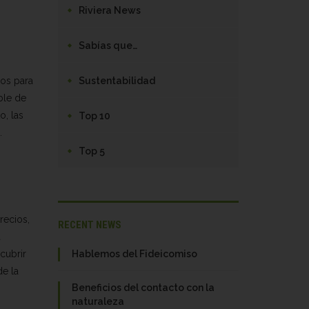
Riviera News
Sabías que…
ios para
Sustentabilidad
ble de
o, las
Top 10
.
Top 5
recios,
RECENT NEWS
a
cubrir
Hablemos del Fideicomiso
de la
Beneficios del contacto con la
naturaleza