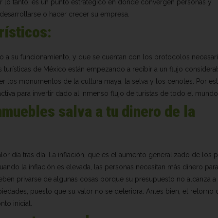
r lo tanto, es un punto estratégico en donde convergen personas y
desarrollarse o hacer crecer su empresa.
rísticos
:
o a su funcionamiento, y que se cuentan con los protocolos necesar
as turísticas de México están empezando a recibir a un flujo considera
r los monumentos de la cultura maya, la selva y los cenotes. Por est
ctiva para invertir dado al inmenso flujo de turistas de todo el mundo
nmuebles salva a tu dinero de la
r día tras día. La inflación, que es el aumento generalizado de los p
ando la inflación es elevada, las personas necesitan más dinero par
deben privarse de algunas cosas porque su presupuesto no alcanza a 
piedades, puesto que su valor no se deteriora. Antes bien, el retorno 
to inicial.