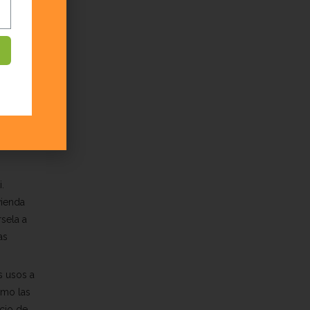
el valor
que
e
ad como
s que
.
vienda
sela a
as
s usos a
omo las
ocio de