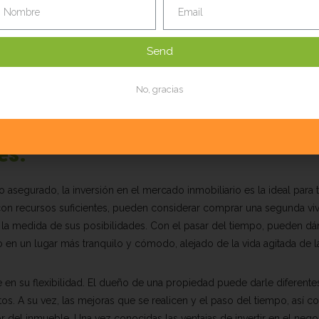
s usos a las propiedades
:
nmuebles con el fin de hacerles mejoras que les ayuden a aumentar 
Send
ar en el mercado de alquileres. Así, pueden rentar cuartos a turistas 
erar la opción de alquilar habitaciones a ejecutivos y estudiantes qu
No, gracias
plicaba antes, la opción de invertir para después tener esa propied
plazo es la opción más cotizada de la zona.Incluso hay oportunidade
liquidas con un crédito hipotecario en la entrega.
es:
ho asegurado, la inversión en el mercado inmobiliario es la ideal para ti
con recursos suficientes, pueden considerar comprar una segunda vi
n la medida de sus posibilidades. Con el pasar del tiempo, pueden dár
ro en un lugar más tranquilo y cómodo, alejado de la vida agitada de l
e en su flexibilidad. El dueño de una propiedad puede darle diferente
. A su vez, las mejoras que se realicen y el paso del tiempo, así c
r del inmueble. Una vez conocidas las ventajas de invertir en el neg