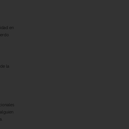
nidad en
uerdo
de la
cionales
 alguien
a.