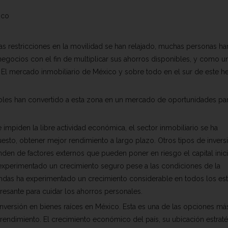
ico
as restricciones en la movilidad se han relajado, muchas personas ha
 negocios con el fin de multiplicar sus ahorros disponibles, y como u
 El mercado inmobiliario de México y sobre todo en el sur de este 
ibles han convertido a esta zona en un mercado de oportunidades pa
impiden la libre actividad económica, el sector inmobiliario se ha
upuesto, obtener mejor rendimiento a largo plazo. Otros tipos de invers
en de factores externos que pueden poner en riesgo el capital inicia
experimentado un crecimiento seguro pese a las condiciones de la
endas ha experimentado un crecimiento considerable en todos los es
resante para cuidar los ahorros personales.
nversión en bienes raíces en México. Esta es una de las opciones má
 rendimiento. El crecimiento económico del país, su ubicación estraté